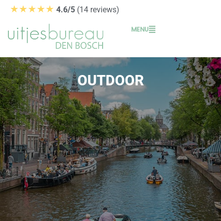
Ga
★★★★★
4.6/5
(14 reviews)
naar
MENU
de
inhoud
OUTDOOR