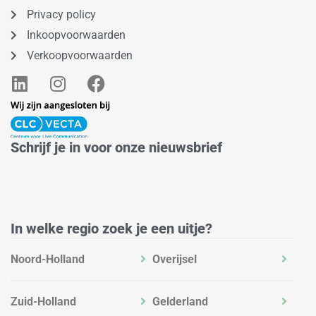
Privacy policy
Inkoopvoorwaarden
Verkoopvoorwaarden
L
I
F
i
n
a
n
s
c
k
t
e
e
a
b
Schrijf je in voor onze nieuwsbrief
d
g
o
i
r
o
n
a
k
m
In welke regio zoek je een uitje?
Noord-Holland
Overijsel
Zuid-Holland
Gelderland