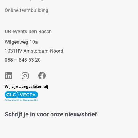
Online teambuilding
UB events Den Bosch
Wilgenweg 10a
1031HV Amsterdam Noord
088 – 848 53 20
L
I
F
i
n
a
n
s
c
k
t
e
e
a
b
d
g
o
Schrijf je in voor onze nieuwsbrief
i
r
o
n
a
k
m