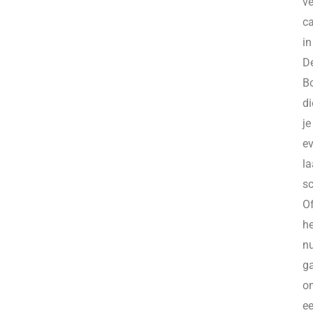
ve
ca
in
D
B
di
je
e
la
sc
O
he
n
g
o
e