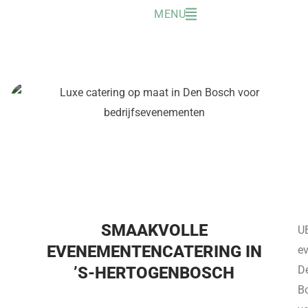
Ga
MENU
naar
de
inhoud
GENIET VAN CATERING MET
AMBACHT
SMAAKVOLLE
U
EVENEMENTENCATERING IN
e
’S-HERTOGENBOSCH
D
B