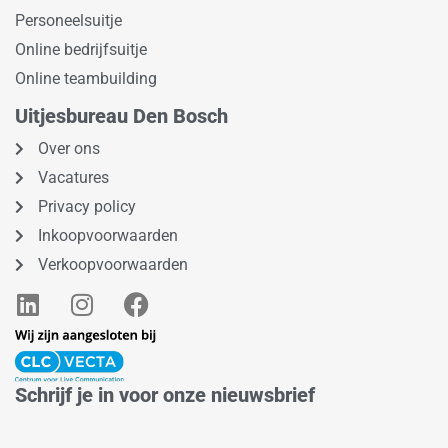
Personeelsuitje
Online bedrijfsuitje
Online teambuilding
Uitjesbureau Den Bosch
Over ons
Vacatures
Privacy policy
Inkoopvoorwaarden
Verkoopvoorwaarden
L
I
F
i
n
a
n
s
c
k
t
e
e
a
b
Schrijf je in voor onze nieuwsbrief
d
g
o
i
r
o