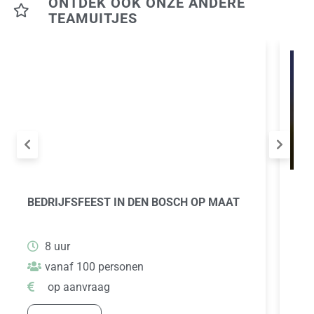
ONTDEK OOK ONZE ANDERE
TEAMUITJES
BEDRIJFSFEEST IN DEN BOSCH OP MAAT
WIE
GA
8 uur
vanaf 100 personen
op aanvraag