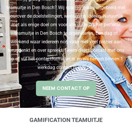
teamuitje in Den Bosch? Wij sparren graag uitgebreid met
jou over de doelstellingen, wensen en ideeën. Natuurlijk
met als enige doel om voor alle collega’s het perfecte
teamuitje in Den Bosch te organiseren. Een dag of
weekend waar iedereen nog vaak met veel plezier aan
terugdenkt en over spreekt. Neem direct contact met ons
op of vul het contactformulier in en wij nemen binnen 1
werkdag contact met je op.
NEEM CONTACT OP
GAMIFICATION TEAMUITJE