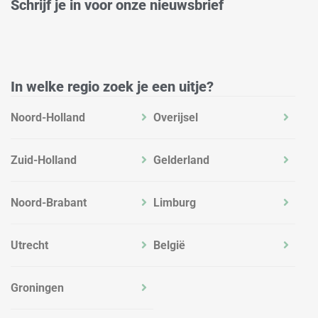
e
a
b
Schrijf je in voor onze nieuwsbrief
d
g
o
i
r
o
n
a
k
m
In welke regio zoek je een uitje?
Noord-Holland
Overijsel
Zuid-Holland
Gelderland
Noord-Brabant
Limburg
Utrecht
België
Groningen