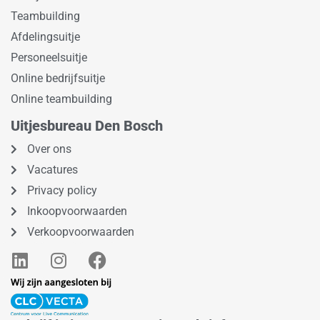
Teambuilding
Afdelingsuitje
Personeelsuitje
Online bedrijfsuitje
Online teambuilding
Uitjesbureau Den Bosch
Over ons
Vacatures
Privacy policy
Inkoopvoorwaarden
Verkoopvoorwaarden
L
I
F
i
n
a
n
s
c
k
t
e