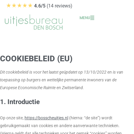
Ga
★★★★★
4.6/5
(14 reviews)
naar
MENU
de
inhoud
Consent
Consent
Consent
Consent
to
to
to
to
service
service
service
service
COOKIEBELEID (EU)
elementor
wordpress
google-
diversen
recaptcha
Dit cookiebeleid is voor het laatst geüpdatet op 13/10/2022 en is van
toepassing op burgers en wettelijke permanente inwoners van de
Europese Economische Ruimte en Zwitserland.
1. Introductie
Op onze site,
https://bosscheuitjes.nl
(hierna: “de site”) wordt
gebruikgemaakt van cookies en andere aanverwante technieken.
(Hierna geldt dat alle technieken voor het gemak “cookies” worden