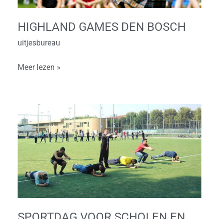
HIGHLAND GAMES DEN BOSCH
uitjesbureau
Meer lezen »
Sportdag
voor
scholen
en
bedrijven
in
Den
Bosch
SPORTDAG VOOR SCHOLEN EN