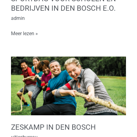
e.o.
BEDRIJVEN IN DEN BOSCH E.O.
admin
Meer lezen »
Zeskamp
in
Den
Bosch
ZESKAMP IN DEN BOSCH