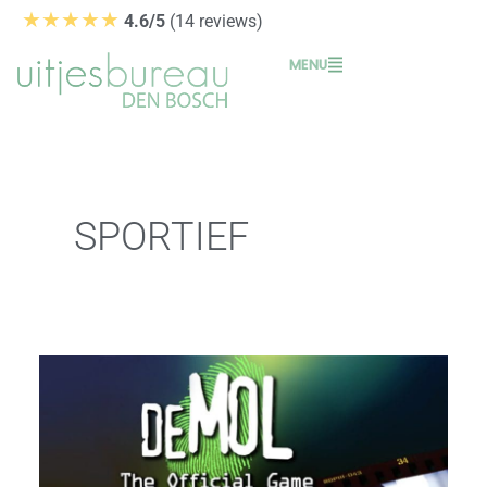
Ga
★★★★★
4.6/5
(14 reviews)
naar
MENU
de
inhoud
SPORTIEF
Wie
is
de
Mol