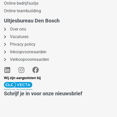
Online bedrijfsuitje
Online teambuilding
Uitjesbureau Den Bosch
Over ons
Vacatures
Privacy policy
Inkoopvoorwaarden
Verkoopvoorwaarden
L
I
F
i
n
a
n
s
c
k
t
e
e
a
b
Schrijf je in voor onze nieuwsbrief
d
g
o
i
r
o
n
a
k