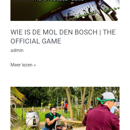
Den
Bosch
|
The
WIE IS DE MOL DEN BOSCH | THE
Official
OFFICIAL GAME
Game
admin
Meer lezen »
Expeditie
Robinson
Den
Bosch