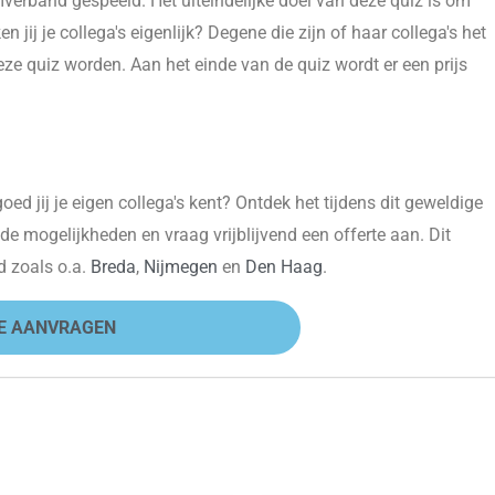
amverband gespeeld. Het uiteindelijke doel van deze quiz is om
 jij je collega's eigenlijk? Degene die zijn of haar collega's het
ze quiz worden. Aan het einde van de quiz wordt er een prijs
ed jij je eigen collega's kent? Ontdek het tijdens dit geweldige
e mogelijkheden en vraag vrijblijvend een offerte aan. Dit
nd zoals o.a.
Breda
,
Nijmegen
en
Den Haag
.
E AANVRAGEN