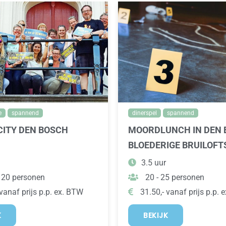
e
spannend
dinerspel
spannend
CITY DEN BOSCH
MOORDLUNCH IN DEN 
BLOEDERIGE BRUILOF
3.5 uur
 20 personen
20 - 25 personen
vanaf prijs p.p. ex. BTW
31.50,- vanaf prijs p.p. 
K
BEKIJK