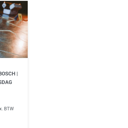
BOSCH |
TSDAG
ex. BTW