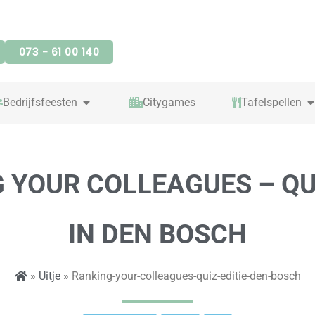
073 - 61 00 140
OPEN BEDRIJFSFEESTEN
O
Bedrijfsfeesten
Citygames
Tafelspellen
 YOUR COLLEAGUES – QUI
IN DEN BOSCH
»
Uitje
» Ranking-your-colleagues-quiz-editie-den-bosch