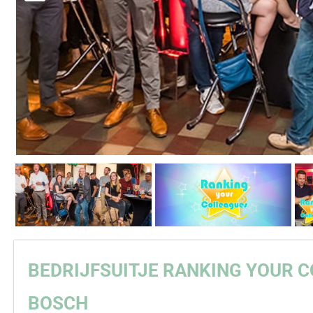
BEDRIJFSUITJE RANKING
YOUR
C
BOSCH