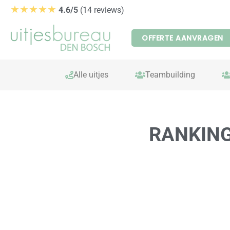
Ga
★★★★★
4.6/5
(14 reviews)
naar
de
OFFERTE AANVRAGEN
inhoud
Alle uitjes
Teambuilding
RANKING