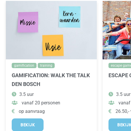
gamification
training
escape gam
GAMIFICATION: WALK THE TALK
ESCAPE 
DEN BOSCH
3.5 uur
3.5 uur
vanaf 20 personen
vanaf
op aanvraag
26.50,- 
BEKIJK
BEKIJ