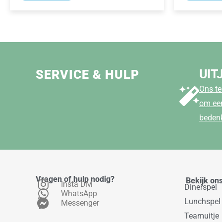
UIT
SERVICE & HULP
Ons te
om een
beden
Vragen of hulp nodig?
Bekijk on
Insta DM
Dinerspel
WhatsApp
Lunchspel
Messenger
Teamuitje