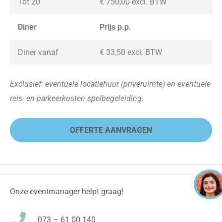
Tot 20
€ 750,00
excl. BTW
Diner
Prijs p.p.
Diner vanaf
€ 33,50
excl. BTW
Exclusief: eventuele locatiehuur (privéruimte) en eventuele
reis- en parkeerkosten spelbegeleiding.
OFFERTE AANVRAGEN
Onze eventmanager helpt graag!
073 – 61 00 140