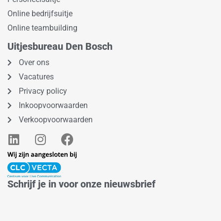
Online bedrijfsuitje
Online teambuilding
Uitjesbureau Den Bosch
Over ons
Vacatures
Privacy policy
Inkoopvoorwaarden
Verkoopvoorwaarden
L
I
F
i
n
a
n
s
c
k
t
e
e
a
b
Schrijf je in voor onze nieuwsbrief
d
g
o
i
r
o
n
a
k