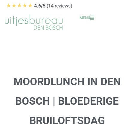
Ga
★★★★★
4.6/5
(14 reviews)
naar
MENU
de
inhoud
MOORDLUNCH IN DEN
BOSCH | BLOEDERIGE
BRUILOFTSDAG