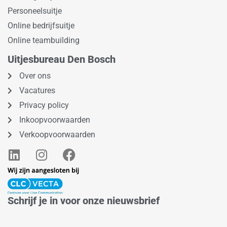
Personeelsuitje
Online bedrijfsuitje
Online teambuilding
Uitjesbureau Den Bosch
Over ons
Vacatures
Privacy policy
Inkoopvoorwaarden
Verkoopvoorwaarden
L
I
F
i
n
a
n
s
c
k
t
e
e
a
b
Schrijf je in voor onze nieuwsbrief
d
g
o
i
r
o