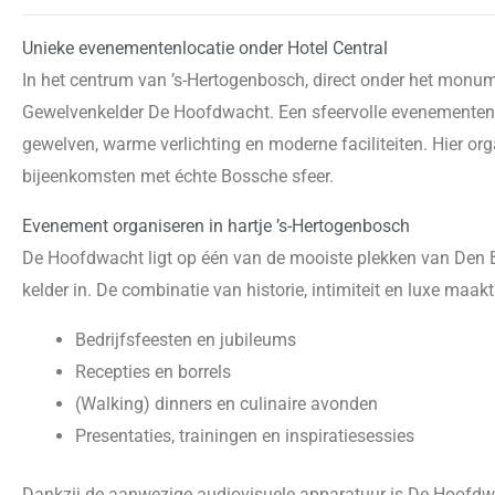
Unieke evenementenlocatie onder Hotel Central
In het centrum van ’s-Hertogenbosch, direct onder het monu
Gewelvenkelder De Hoofdwacht. Een sfeervolle evenementen
gewelven, warme verlichting en moderne faciliteiten. Hier orga
bijeenkomsten met échte Bossche sfeer.
Evenement organiseren in hartje ’s-Hertogenbosch
De Hoofdwacht ligt op één van de mooiste plekken van Den 
kelder in. De combinatie van historie, intimiteit en luxe maak
Bedrijfsfeesten en jubileums
Recepties en borrels
(Walking) dinners en culinaire avonden
Presentaties, trainingen en inspiratiesessies
Dankzij de aanwezige audiovisuele apparatuur is De Hoofdwa