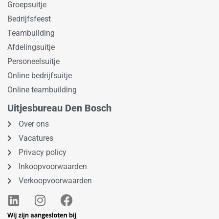
Groepsuitje
Bedrijfsfeest
Teambuilding
Afdelingsuitje
Personeelsuitje
Online bedrijfsuitje
Online teambuilding
Uitjesbureau Den Bosch
Over ons
Vacatures
Privacy policy
Inkoopvoorwaarden
Verkoopvoorwaarden
L
I
F
i
n
a
n
s
c