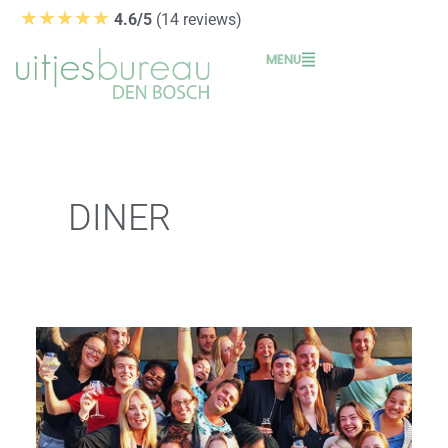
Ga
★★★★★
4.6/5
(14 reviews)
naar
MENU
de
inhoud
DINER
Walking
Dinner
Den
Bosch