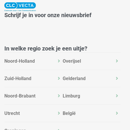
k
t
e
e
a
b
Schrijf je in voor onze nieuwsbrief
d
g
o
i
r
o
n
a
k
m
In welke regio zoek je een uitje?
Noord-Holland
Overijsel
Zuid-Holland
Gelderland
Noord-Brabant
Limburg
Utrecht
België