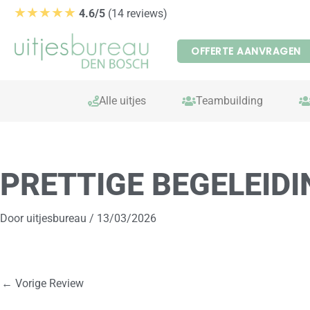
Ga
★★★★★
4.6/5
(14 reviews)
naar
de
OFFERTE AANVRAGEN
inhoud
Alle uitjes
Teambuilding
PRETTIGE BEGELEIDI
Door
uitjesbureau
/
13/03/2026
←
Vorige Review