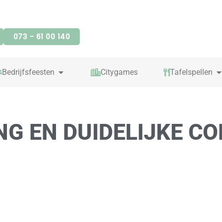
073 - 61 00 140
OPEN BEDRIJFSFEESTEN
O
Bedrijfsfeesten
Citygames
Tafelspellen
NG EN DUIDELIJKE C