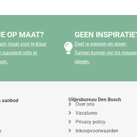
JE OP MAAT?
GEEN INSPIRATIE
am staat voor je klaar
Deel je wensen en eisen,
 passend uitje te
Samen komen we tot nieuwe
ken.
ideeën.
Uitjesbureau Den Bosch
s aanbod
Over ons
Vacatures
Privacy policy
Inkoopvoorwaarden
e