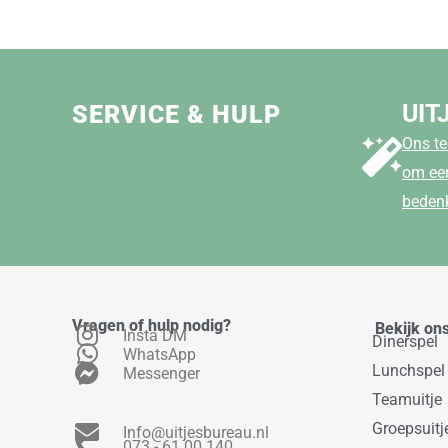
UIT
SERVICE & HULP
Ons te
om een
beden
Vragen of hulp nodig?
Bekijk on
Insta DM
Dinerspel
WhatsApp
Lunchspel
Messenger
Teamuitje
Groepsuitj
Info@uitjesbureau.nl
073 - 61 00 140